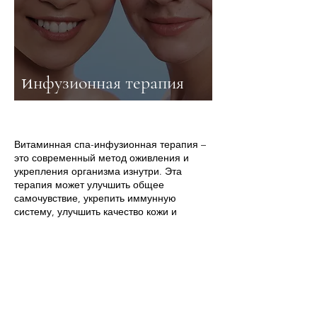
и
нфузионная терапия
Витаминная спа-инфузионная терапия –
это современный метод оживления и
укрепления организма изнутри. Эта
терапия может улучшить общее
самочувствие, укрепить иммунную
систему, улучшить качество кожи и
помочь увеличить энергию.
Идеально подходит для людей, ведущих
активный образ жизни или ищущих
дополнительную поддержку при стрессе и
усталости. Витаминная спа-капельная
инфузия обеспечивает нежный,