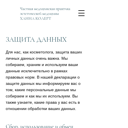
Частная медицинская практика
эстетической медицины
ХАННА КОЛЕРТ
ЗАЩИТА ДАННЫХ
Для нас, как косметолога, защита ваших
личных данных очень важна. Мы
собираем, храним и используем ваши
данные исключительно в рамках
правовых норм. В нашей декларации о
защите данных мы информируем вас о
том, какие персональные данные мы
собираем и как мы их используем. Вы
также узнаете, какие права у вас есть в
отношении обработки ваших данных.
Сбор, использование и обмен