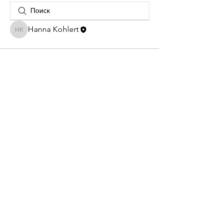
Hanna Kohlert
Hanna Kohlert
Частная практика
эстетической
медицины